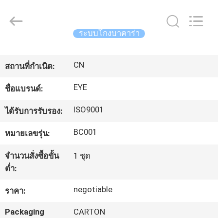
2017
-
2026
EYE
Poker
ระบบโกงบาคาร่า
Cheat
Center.
All
บ้าน
Rights
Reserved.
CN
สถานที่กำเนิด:
EYE
ผลิตภัณฑ์
ชื่อแบรนด์:
ISO9001
ได้รับการรับรอง:
เกี่ยว
BC001
หมายเลขรุ่น:
กับ
จำนวนสั่งซื้อขั้น
1 ชุด
ต่ำ:
เรา
negotiable
ราคา:
ทัวร์
Packaging
CARTON