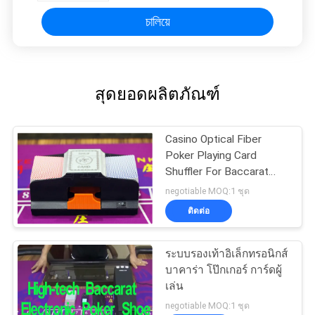
চালিয়ে
สุดยอดผลิตภัณฑ์
Casino Optical Fiber
Poker Playing Card
Shuffler For Baccarat
Gambling Cheat
negotiable MOQ:1 ชุด
ติดต่อ
ระบบรองเท้าอิเล็กทรอนิกส์
บาคาร่า โป๊กเกอร์ การ์ดผู้
เล่น
negotiable MOQ:1 ชุด