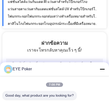
อุปกรณ์โกงโดมิโนส่องสว่างสำหรับเกมโดมิโน
Luminous Marked Pai Gow กระเบื้องโกงอุปกรณ์สำหรับเกม Pai Gow
ปายโกวโกงกระเบื้องที่มีเครื่องหมายส่องสว่างสำหรับการพนันปายโกว
ฝากข้อความ
เราจะโทรกลับหาคุณเร็ว ๆ นี้!
EYE Poker
7:08 PM
Good day, what product are you looking for?