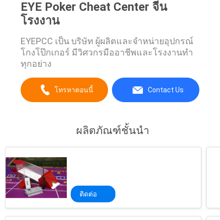
EYE Poker Cheat Center จีน
โรงงาน
EYEPCC เป็น บริษัท ผู้ผลิตและจำหน่ายอุปกรณ์
โกงโป๊กเกอร์ มีวิศวกรมืออาชีพและโรงงานทำ
ทุกอย่าง
โทรหาตอนนี้
Contact Us
ผลิตภัณฑ์ชั้นนำ
ติดต่อ
แว่นตาคอนแทคเลนส์ IR แว่นตามุมมองแบบ HD สำหรับบัตรที่ทำเครื่องหมายกลับ
Magic Trick Ver ภาษาเกาหลี การ์ดที่ทำเครื่องหมายด้วย IR สำหรับคอนแทคเลนส์สำหรับการพนันโกง