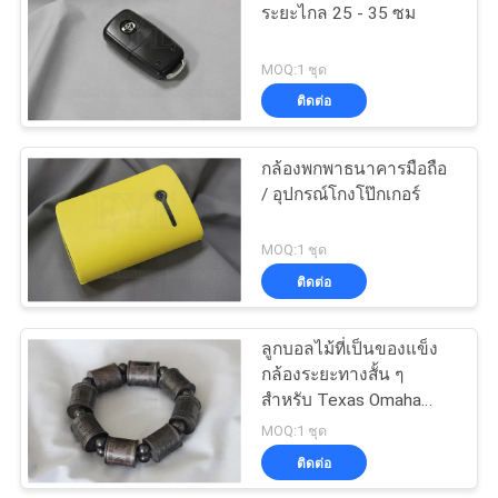
ระยะไกล 25 - 35 ซม
15
MOQ:1 ชุด
ติดต่อ
ซอฟต์แวร์โป๊กเกอร์
กล้องพกพาธนาคารมือถือ
/ อุปกรณ์โกงโป๊กเกอร์
MOQ:1 ชุด
ติดต่อ
16
การ์ดเล่นหมึกที่มอง
ลูกบอลไม้ที่เป็นของแข็ง
กล้องระยะทางสั้น ๆ
ไม่เห็น
สำหรับ Texas Omaha
Flush In Out Game
MOQ:1 ชุด
ติดต่อ