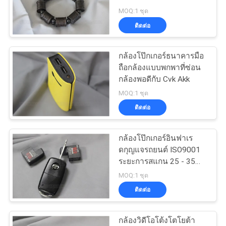
แผนผัง
มาฮา
MOQ:1 ชุด
ติดต่อ
เว็บไซต์
30
กล้องโป๊กเกอร์ธนาคารมือ
ระบบโกงบาคาร่า
PRIVACY
ถือกล้องแบบพกพาที่ซ่อน
กล้องพอดีกับ Cvk Akk
POLICY
MOQ:1 ชุด
ติดต่อ
กล้องโป๊กเกอร์อินฟาเร
28
ดกุญแจรถยนต์ ISO9001
อุปกรณ์การโกง
ระยะการสแกน 25 - 35
ซม
MOQ:1 ชุด
ลูกเต๋า
ติดต่อ
กล้องวิดีโอโต้งโตโยต้า