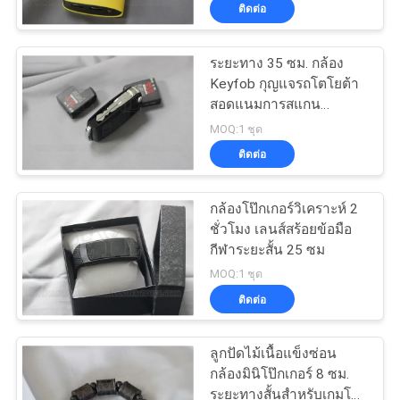
ติดต่อ
โรงงาน
ระยะทาง 35 ซม. กล้อง
54
Keyfob กุญแจรถโตโยต้า
ควบคุม
เครื่องวิเคราะห์
สอดแนมการสแกน
โป๊กเกอร์อินฟราเรด
คุณภาพ
MOQ:1 ชุด
โป๊กเกอร์
ติดต่อ
ติดต่อ
กล้องโป๊กเกอร์วิเคราะห์ 2
ชั่วโมง เลนส์สร้อยข้อมือ
เรา
กีฬาระยะสั้น 25 ซม
96
MOQ:1 ชุด
ติดต่อ
ขอ
กล้องโป๊กเกอร์
อ้าง
ลูกปัดไม้เนื้อแข็งซ่อน
กล้องมินิโป๊กเกอร์ 8 ซม.
ระยะทางสั้นสำหรับเกมโอ