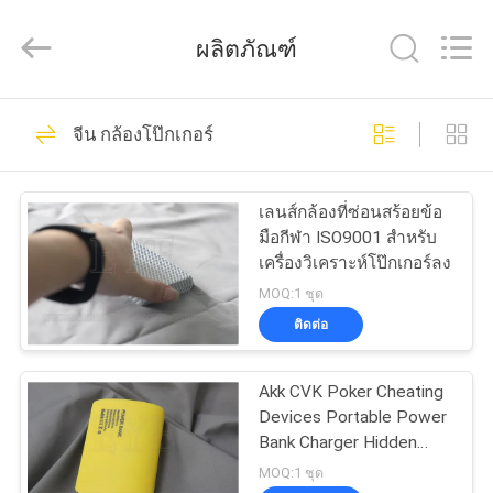
2017
-
2026
ผลิตภัณฑ์
EYE
Poker
Cheat
Center.
All
34
บ้าน
Rights
จีน กล้องโป๊กเกอร์
Reserved.
บัตรเล่นที่ทำ
ผลิตภัณฑ์
เครื่องหมายแล้ว
เลนส์กล้องที่ซ่อนสร้อยข้อ
มือกีฬา ISO9001 สำหรับ
เครื่องวิเคราะห์โป๊กเกอร์ลง
เกี่ยว
MOQ:1 ชุด
ติดต่อ
กับ
34
เลนส์สำหรับติดต่อที่
เรา
Akk CVK Poker Cheating
Devices Portable Power
ทำเครื่องหมายแล้ว
Bank Charger Hidden
ทัวร์
Poker Camera
MOQ:1 ชุด